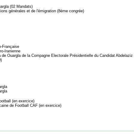
argla (02 Mandats)
ions générales et de l'émigration (8éme congrée)
-Française
ro-Iranienne
a de Ouargla de la Compagne Electorale Présidentielle du Candidat Abdelaziz
 ;
argla
argla
otball (en exercice)
aine de Football CAF (en exercice)