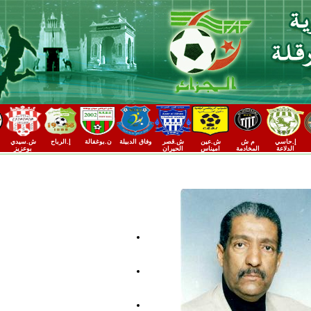
إ.حاسي
م ش
ش.عين
ش.قصر
وفاق الدبيلة
ن.بوغفالة
إ.الرباح
ش.سيدي
الدلاعة
المخادمة
اميناس
الحيران
بوعزيز